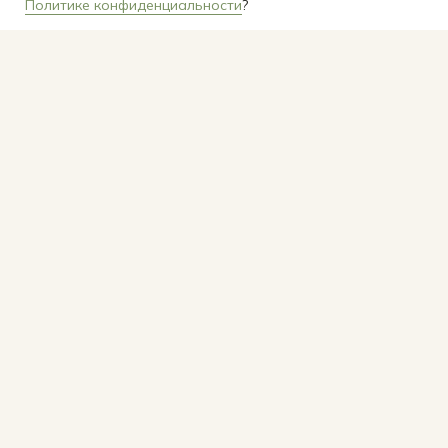
Политике конфиденциальности
?
Политика конфиденциальности
Фото взяты
Разработка сайта: Екатерина Фурсова