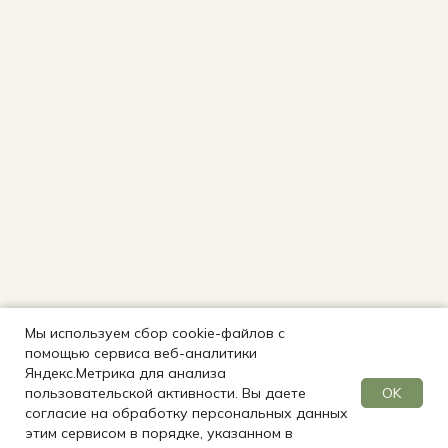
Красный
Дракон
ООО «КРАСНЫЙ ДРАКОН
ОБРАЗОВАНИЕ»
ИНН 7736366078
КПП 773601001
РЕЖИМ РАБОТЫ
ПН-СБ 09:00-19:00 по МСК
Бакалавриат
Магистратура
Мы используем сбор cookie-файлов с
Языковой год
помощью сервиса веб-аналитики
Яндекс.Метрика для анализа
Языковой лагерь
OK
пользовательской активности. Вы даете
FAQ
согласие на обработку персональных данных
Статьи
этим сервисом в порядке, указанном в
Контакты