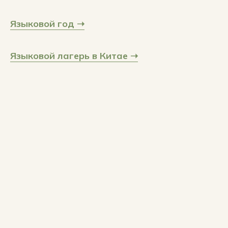
Языковой год ➝
Языковой лагерь в Китае ➝
Оставьте заявку
на поступление
в китайский
университет
info@krasnydrakon.ru
+7 977 589-27-44
TELEGRAM
Инст